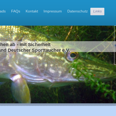
ads
FAQs
Kontakt
Impressum
Datenschutz
Links
hen ab - mit Sicherheit
and Deutscher Sporttaucher e.V.