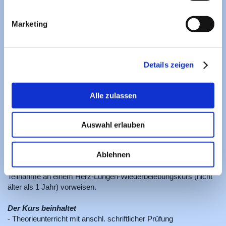
Marketing
Deutsches Tauchsportabzeichen Silber
(DTSA**)
Details zeigen
Als Vorausetzung gelten hier ein Mindesalter von 16 Jahren (bei
Minderjährigen Einverständnis der Erziehungsberechtigten)
sowie der Nachweis der Tauchtauglichkeit durch ein ärtzliches
Alle zulassen
Untersuchungszeugnis.
Außerdem muss der Anwärter nach bestehen des DTSA*
Bronze mindestens 30 Freiwassertauchgänge - davon mind. 10
Auswahl erlauben
auf mind. 25 Meter Tiefe - im Logbuch vorweisen (Tauchgänge
über 40m im Salzwasser und über 30m im Süßwasser werden
Ablehnen
hierbei nicht berücksichtigt)
Der Anwärter muss den Spezialkurs "Orientierung" und eine
Teilnahme an einem Herz-Lungen-Wiederbelebungskurs (nicht
älter als 1 Jahr) vorweisen.
Der Kurs beinhaltet
- Theorieunterricht mit anschl. schriftlicher Prüfung