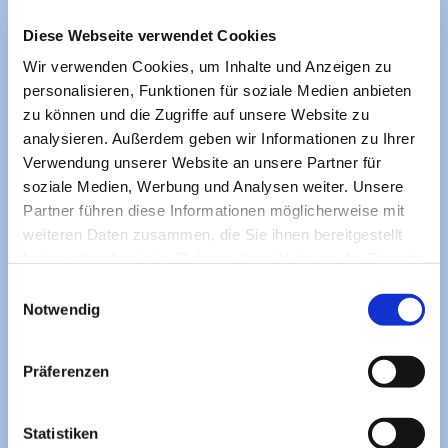
Untersuchungszeugnis.
Diese Webseite verwendet Cookies
Der Kurs beinhaltet
Wir verwenden Cookies, um Inhalte und Anzeigen zu
- 5 Freiwassertauchgänge in denen verschiedene
personalisieren, Funktionen für soziale Medien anbieten
Prüfungen abgelegt
zu können und die Zugriffe auf unsere Website zu
werden, wenn der Schüler die Ausbildung zum
analysieren. Außerdem geben wir Informationen zu Ihrer
Grundtauchschein vor weniger als 15 Monaten
erfolgreich abgeschlossen hat
Verwendung unserer Website an unsere Partner für
ODER ohne GTS
soziale Medien, Werbung und Analysen weiter. Unsere
(dann abweichende, höhere Gebühren)
- Theorieunterricht mit anschl. schriftlicher Prüfung
Partner führen diese Informationen möglicherweise mit
- Ausbildung im Schnorcheltauchen mit
weiteren Daten zusammen, die Sie ihnen bereitgestellt
Schnorcheltauchprüfung
haben oder die sie im Rahmen Ihrer Nutzung der Dienste
- 6 Freiwassertauchgänge in denen verschiedene
gesammelt haben.
Einwilligungsauswahl
Prüfungen abgelegt werden.
Notwendig
Näheres entnimm dem Download "Ausbildungsinhalte
DTSA Bronze"
Präferenzen
Ausbildungsinhalt DTSA Bronze Stand 1201[...]
Statistiken
PDF-Dokument [126.7 KB]